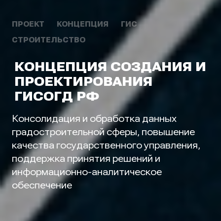
ПРОЕКТ
КОНЦЕПЦИЯ
ГИС
СТРОИТЕЛЬСТВО
КОНЦЕПЦИЯ СОЗДАНИЯ И
ПРОЕКТИРОВАНИЯ
ГИСОГД РФ
Консолидация и обработка данных
градостроительной сферы, повышение
качества государственного управления,
поддержка принятия решений и
информационно-аналитическое
обеспечение